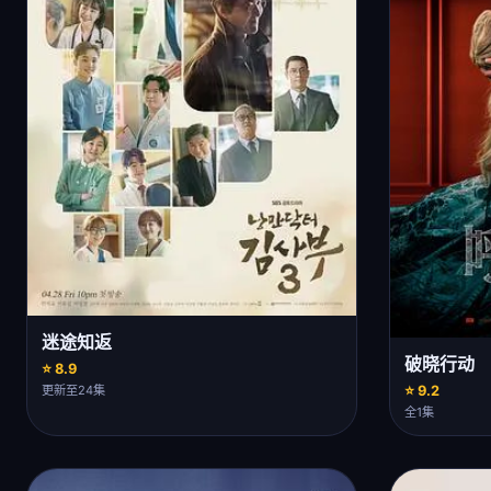
迷途知返
破晓行动
⭐ 8.9
⭐ 9.2
更新至24集
全1集