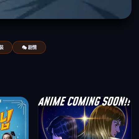
古装
🎭 剧情