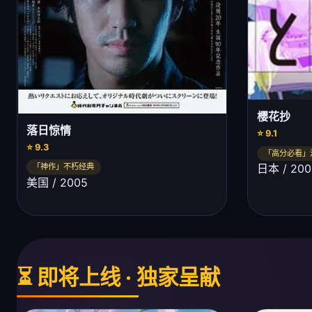
樱花抄
落日惊情
⭐ 9.1
⭐ 9.3
「高分必看」
日本 / 200
「神作」不朽经典
美国 / 2005
⏳ 即将上线 · 独家呈献