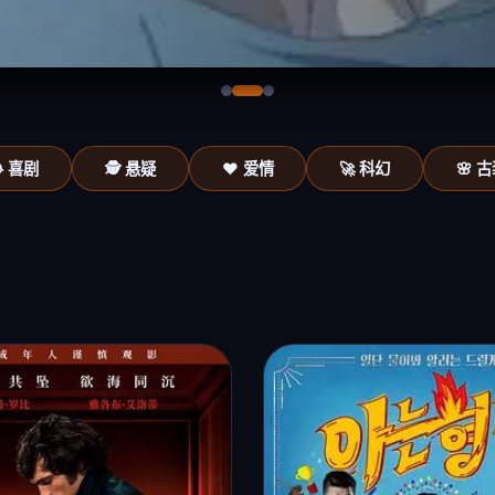
 喜剧
🕵️ 悬疑
❤️ 爱情
🚀 科幻
🌸 