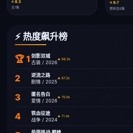
⭐ 8.3
⭐ 9.7
全1集
更新至8集
⚡ 热度飙升榜
剑影双城
🏆 1
🔥 98.5k
古装 / 2026
逆流之路
2
🔥 87.2k
剧情 / 2025
匿名告白
3
🔥 79.9k
爱情 / 2026
铁血征途
4
🔥 71.4k
战争 / 2024
极限挑战·巅峰