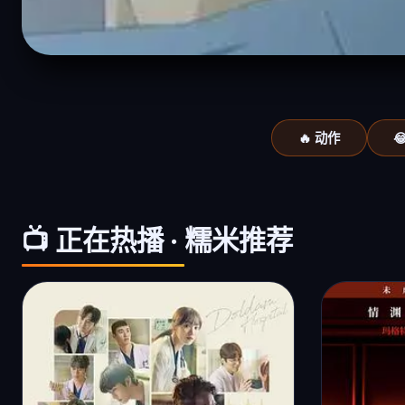
🔥 动作

📺 正在热播 · 糯米推荐