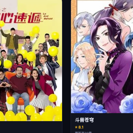
斗兽苍穹
⭐ 8.1